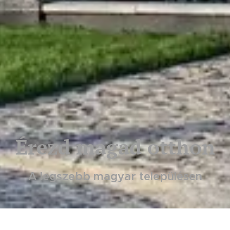
Érezd magad otthon
A legszebb magyar településen