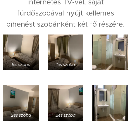
internetes TV-vel, saját
fürdőszobával nyújt kellemes
pihenést szobánként két fő részére.
1es szoba
1es szoba
2es szoba
2es szoba